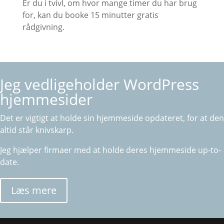
Er du i tvivl, om hvor mange timer du har brug
for, kan du booke 15 minutter gratis
rådgivning.
Jeg vedligeholder WordPress
hjemmesider
Det er vigtigt at holde sin hjemmeside opdateret, for at den
altid står knivskarp.
Jeg hjælper firmaer med at holde deres hjemmeside up-to-
date.
Læs mere