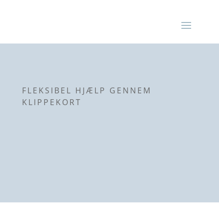
FLEKSIBEL HJÆLP GENNEM
KLIPPEKORT